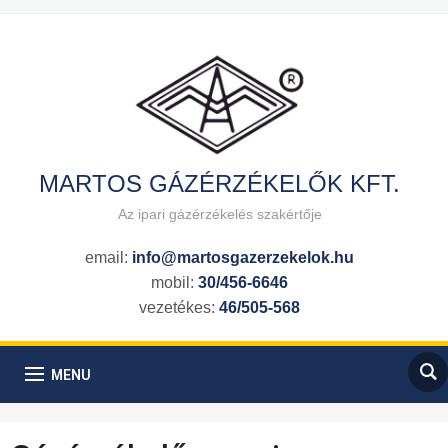
MARTOS GÁZÉRZÉKELŐK KFT.
Az ipari gázérzékelés szakértője
email:
info@martosgazerzekelok.hu
mobil:
30/456-6646
vezetékes:
46/505-568
MENU