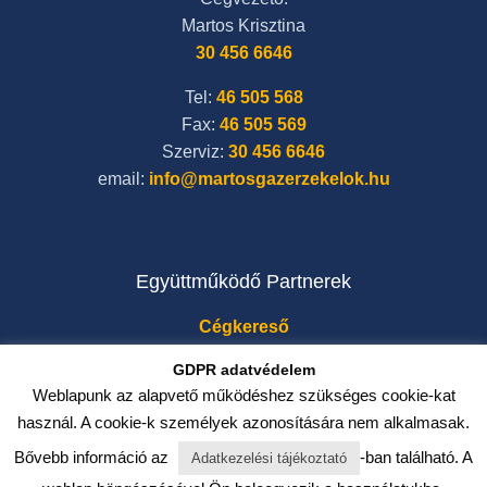
Martos Krisztina
30 456 6646
Tel:
46 505 568
Fax:
46 505 569
Szerviz:
30 456 6646
email:
info@martosgazerzekelok.hu
Együttműködő Partnerek
Cégkereső
GDPR adatvédelem
Weblapunk az alapvető működéshez szükséges cookie-kat
használ. A cookie-k személyek azonosítására nem alkalmasak.
Bővebb információ az
-ban található. A
Adatkezelési tájékoztató