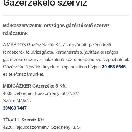
Gázérzékelő szerviz
Márkaszervizeink, országos gázérzékelő szerviz-
hálózatunk
A MARTOS Gázérzékelők Kft. által gyártott gázérzékelő-
rendszerek felülvizsgálata, karbantartása, javítása országos
gázérzékelő szerviz-hálózatunk közreműködésével végezhető el.
Gázérzékelő javítás ügyekkel kapcsolatban hívja a
30 456 6646
-
es telefonszámunkat.
MIDIGÁZKER Gázérzékelő Kft.
4032 Debrecen, Böszörményi út 97. 2/7.
Szőke Mátyás
30/463 7447
TÖ-VILL Szervíz Kft.
4220 Hajdúböszörmény, Széchenyi u. 5.