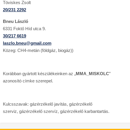
Töviskes Zsolt
20/231 2292
Bneu László
6331 Foktő Híd utca 9.
30/217 6619
laszlo.bneu@gmail.com
Közeg: CH4-metán (földgáz, biogáz))
Korábban gyártott készülékeinken az „
MMA_MISKOLC
”
azonosító címke szerepel.
Kulcsszavak: gázérzékelő javítás, gázérzékelő
szerviz, gázérzékelő szervíz, gázérzékelő karbantartás.